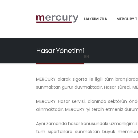
HAKKIMIZDA
MERCURY T
Hasar Yönetimi
EN
MERCURY olarak sigorta ile ilgili tüm branşlardak
sunmaktan gurur duymaktadır. Hasar süreci, MERC
MERCURY Hasar servisi, alanında sektörün önde
alınmaktadır. MERCURY ’yi tercih etmeniz durum
Aynı zamanda hasar konusundaki uzmanlığımızı,
tüm sigortalılara sunmaktan büyük memnuniye