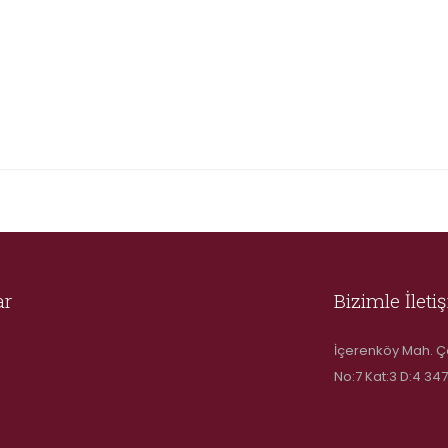
ar
Bizimle İleti
İçerenköy Mah. Ç
No:7 Kat:3 D:4 347