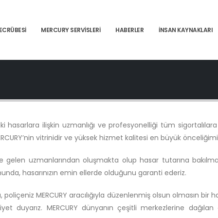
ECRÜBESI
MERCURY SERVISLERI
HABERLER
İNSAN KAYNAKLARI
i hasarlara ilişkin uzmanlığı ve profesyonelliği tüm sigortalılara 
URY’nin vitrinidir ve yüksek hizmet kalitesi en büyük önceliğimiz
 gelen uzmanlarından oluşmakta olup hasar tutarına bakılmaks
unda, hasarınızın emin ellerde olduğunu garanti ederiz.
 poliçeniz MERCURY aracılığıyla düzenlenmiş olsun olmasın bir h
t duyarız. MERCURY dünyanın çeşitli merkezlerine dağılan ağ