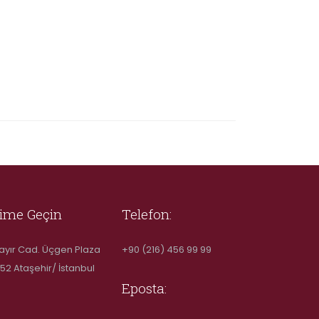
şime Geçin
Telefon:
ayır Cad. Üçgen Plaza
+90 (216) 456 99 99
52 Ataşehir/ İstanbul
Eposta: