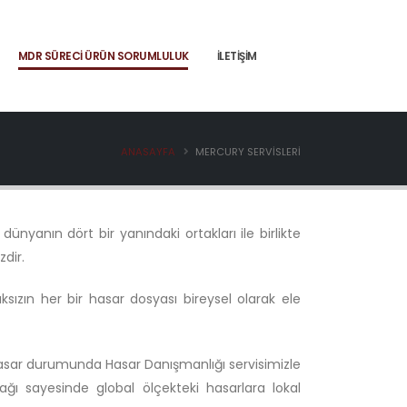
MDR SÜRECI ÜRÜN SORUMLULUK
İLETIŞIM
ANASAYFA
MERCURY SERVISLERI
dünyanın dört bir yanındaki ortakları ile birlikte
dir.
ızın her bir hasar dosyası bireysel olarak ele
asar durumunda Hasar Danışmanlığı servisimizle
ı sayesinde global ölçekteki hasarlara lokal