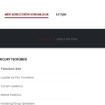
MDR SÜRECI ÜRÜN SORUMLULUK
İLETIŞIM
ANASAYFA
ENERJI SEKTÖRÜ
RCURY TECRÜBESI
Tümünü Gör
Lojistik ve Filo Yönetimi
Turizm Sektörü
Metal Sektörü
Holding/Grup Şirketleri