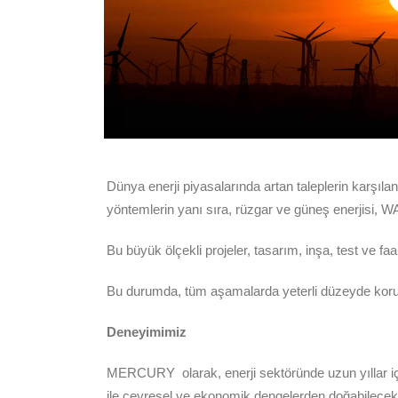
Dünya enerji piyasalarında artan taleplerin karşılan
yöntemlerin yanı sıra, rüzgar ve güneş enerjisi, WA
Bu büyük ölçekli projeler, tasarım, inşa, test ve f
Bu durumda, tüm aşamalarda yeterli düzeyde koruyan 
Deneyimimiz
MERCURY olarak, enerji sektöründe uzun yıllar içe
ile çevresel ve ekonomik dengelerden doğabilecek t