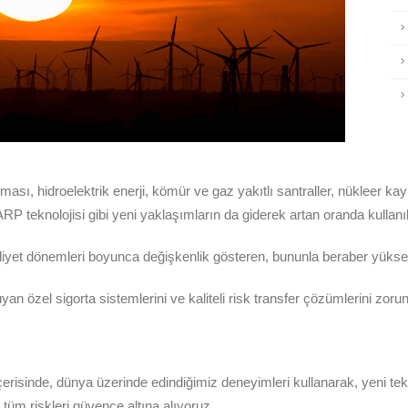
ması, hidroelektrik enerji, kömür ve gaz yakıtlı santraller, nükleer ka
RP teknolojisi gibi yeni yaklaşımların da giderek artan oranda kullanı
aaliyet dönemleri boyunca değişkenlik gösteren, bununla beraber yüksek
özel sigorta sistemlerini ve kaliteli risk transfer çözümlerini zorun
risinde, dünya üzerinde edindiğimiz deneyimleri kullanarak, yeni tekn
üm riskleri güvence altına alıyoruz.