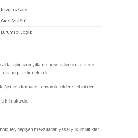
Enerji Sektörü
Gıda Sektörü
Kurumsal Sağlık
ynaklar gibi uzun yıllardır mevcudiyetini sürdüren
lmasını gerektirmektedir.
liğini hep koruyan kapsamlı risklere sahiptirler.
lu kılmaktadır.
olojiler, değişen mevzuatlar, yasal yükümlülükler