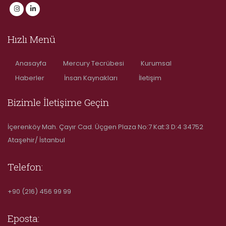
Hızlı Menü
Anasayfa
Mercury Tecrübesi
Kurumsal
Haberler
İnsan Kaynakları
İletişim
Bizimle İletişime Geçin
İçerenköy Mah. Çayır Cad. Üçgen Plaza No:7 Kat:3 D:4 34752
Ataşehir/ İstanbul
Telefon:
+90 (216) 456 99 99
Eposta: