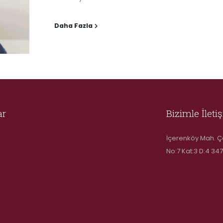
Daha Fazla
ar
Bizimle İleti
İçerenköy Mah. Ç
No:7 Kat:3 D:4 347