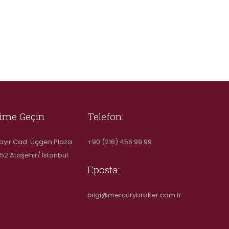
şime Geçin
Telefon:
ayır Cad. Üçgen Plaza
+90 (216) 456 99 99
52 Ataşehir/ İstanbul
Eposta:
bilgi@mercurybroker.com.tr