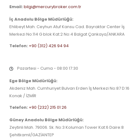
Email:
bilgi@mercurybroker.com.tr
İç Anadolu Bölge Müdürlüğü:
Ehlibeyt Mah. Ceyhun Atuf Kansu Cad. Bayraktar Center İş
Merkezi No:114 G blok Kat:2 No:4 Balgat Çankaya/ANKARA
Telefon:
+90 (312) 426 94 94
Pazartesi - Cuma - 08:00 17:30
Ege Bölge Müdürlüğü:
Akdeniz Mah. Cumhuriyet Bulvarı Erden İş Merkezi No:87 D:16
Konak / İZMİR
Telefon:
+90 (232) 215 01 26
Güney Anadolu Bölge Müdürlüğü:
Zeytinli Mah. 79006. Sk. No:3 Koluman Tower Kat:6 Daire:8
Şehitkamil/GAZİANTEP